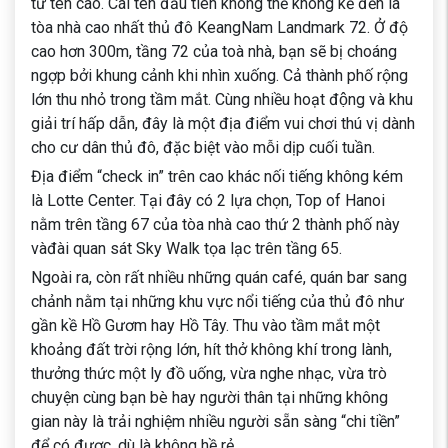
từ tên cao. Cái tên đầu tiên không thể không kể đến là
tòa nhà cao nhất thủ đô KeangNam Landmark 72. Ở độ
cao hơn 300m, tầng 72 của toà nhà, bạn sẽ bị choáng
ngợp bởi khung cảnh khi nhìn xuống. Cả thành phố rộng
lớn thu nhỏ trong tầm mắt. Cùng nhiều hoạt động và khu
giải trí hấp dẫn, đây là một địa điểm vui chơi thú vị dành
cho cư dân thủ đô, đặc biệt vào mỗi dịp cuối tuần.
Địa điểm “check in” trên cao khác nối tiếng không kém
là Lotte Center. Tại đây có 2 lựa chọn, Top of Hanoi
nằm trên tầng 67 của tòa nhà cao thứ 2 thành phố này
vàđài quan sát Sky Walk tọa lạc trên tầng 65.
Ngoài ra, còn rất nhiều những quán café, quán bar sang
chảnh nằm tại những khu vực nổi tiếng của thủ đô như
gần kề Hồ Gươm hay Hồ Tây. Thu vào tầm mắt một
khoảng đất trời rộng lớn, hít thở không khí trong lành,
thưởng thức một ly đồ uống, vừa nghe nhạc, vừa trò
chuyện cùng bạn bè hay người thân tại những không
gian này là trải nghiệm nhiều người sẵn sàng “chi tiền”
để có được, dù là không hề rẻ.