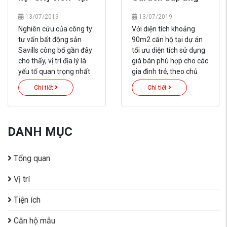
Imperia Sky
nhu cầu căn hộ 3
13/07/2019
13/07/2019
Garden hút khách
phòng ngủ tại nội
Nghiên cứu của công ty
Với diện tích khoảng
đô
tư vấn bất động sản
90m2 căn hộ tại dự án
Savills công bố gần đây
tối ưu diện tích sử dụng
cho thấy, vị trí địa lý là
giá bán phù hợp cho các
yếu tố quan trọng nhất
gia đình trẻ, theo chủ
ảnh hưởng đến quyết
đầu tư.
Chi tiết
Chi tiết
định của người mua
nhà. Bởi khách hàng
thường lựa chọn những
dự án thuận tiện cho
DANH MỤC
việc đi làm, học hành,
sinh hoạt và vui chơi giải
trí... tập trung tại trung
Tổng quan
tâm thành phố. Vậy nên
cũng dễ hiểu lý do
Vị trí
những dự án căn hộ cao
Tiện ích
cấp ở tọa lạc ở “vị trí kim
cương” trong nội thành
Căn hộ mẫu
Hà Nội như Imperia Sky