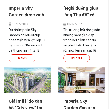
Imperia Sky
“Nghỉ dưỡng giữa
Garden được vinh
lòng Thủ đô” với
danh “Dự án xanh
Imperia Sky
18/07/2019
18/07/2019
và thông minh”
Garden
Dự án Imperia Sky
Thị trường bất động sản
Garden do MIKGroup
những năm gần đây,
phát triển vừa lọt Top 10
trong bối cảnh các dự
hạng mục "Dự án xanh
án phát triển khá rầm
và thông minh" tại lễ
rộ, mọc lên san sát, lẽ
vinh danh dự án dẫn
tất nhiên khách hàng
Chi tiết
Chi tiết
đầu xu thế do độc giả
cũng ngày càng khắt
Báo Đầu tư bình chọn.
khe hơn trong việc
“chọn mặt gửi vàng”. Và
vì thế, sự quan tâm của
thị trường dành cho dự
án Imperia Sky Garden
không phải là điều ngẫu
nhiên.
Giải mã lí do căn
Imperia Sky
hộ “City view” tại
Garden đáp ứng