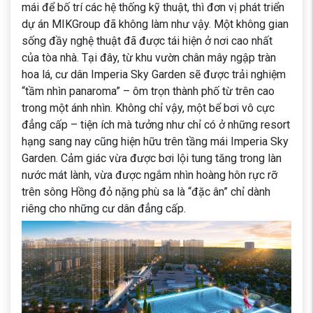
mái để bố trí các hệ thống kỹ thuật, thì đơn vị phát triển
dự án MIKGroup đã không làm như vậy. Một không gian
sống đầy nghệ thuật đã được tái hiện ở nơi cao nhất
của tòa nhà. Tại đây, từ khu vườn chân mây ngập tràn
hoa lá, cư dân Imperia Sky Garden sẽ được trải nghiệm
“tầm nhìn panaroma” – ôm trọn thành phố từ trên cao
trong một ánh nhìn. Không chỉ vậy, một bể bơi vô cực
đẳng cấp – tiện ích mà tưởng như chỉ có ở những resort
hạng sang nay cũng hiện hữu trên tầng mái Imperia Sky
Garden. Cảm giác vừa được bơi lội tung tăng trong làn
nước mát lành, vừa được ngắm nhìn hoàng hôn rực rỡ
trên sông Hồng đỏ nặng phù sa là “đặc ân” chỉ dành
riêng cho những cư dân đẳng cấp.