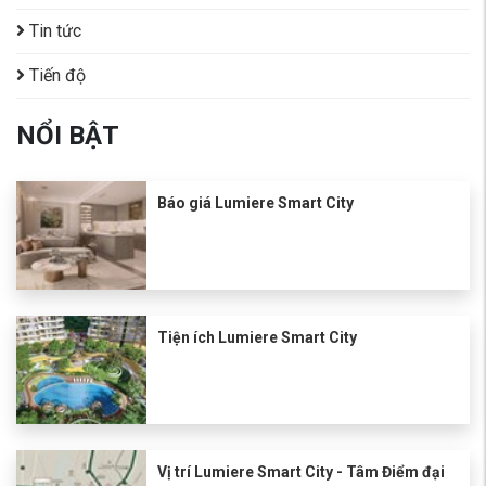
Garden có sức thu hút
Tin tức
khó cưỡng đối với người
mua nhà như vậy.
Tiến độ
NỔI BẬT
Báo giá Lumiere Smart City
Tiện ích Lumiere Smart City
Vị trí Lumiere Smart City - Tâm Điểm đại