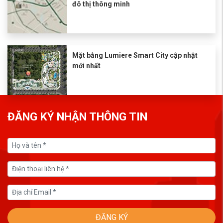
đô thị thông minh
Mặt bằng Lumiere Smart City cập nhật
mới nhất
ĐĂNG KÝ NHẬN THÔNG TIN
ĐĂNG KÝ