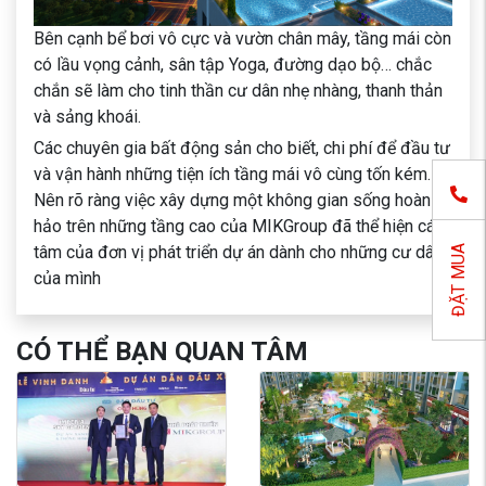
Bên cạnh bể bơi vô cực và vườn chân mây, tầng mái còn
có lầu vọng cảnh, sân tập Yoga, đường dạo bộ… chắc
chắn sẽ làm cho tinh thần cư dân nhẹ nhàng, thanh thản
và sảng khoái.
Các chuyên gia bất động sản cho biết, chi phí để đầu tư
và vận hành những tiện ích tầng mái vô cùng tốn kém.
Nên rõ ràng việc xây dựng một không gian sống hoàn
hảo trên những tầng cao của MIKGroup đã thể hiện cái
tâm của đơn vị phát triển dự án dành cho những cư dân
ĐẶT MUA
của mình
CÓ THỂ BẠN QUAN TÂM