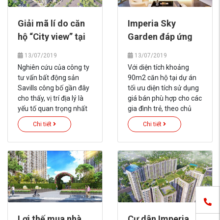
nhiên.
Giải mã lí do căn
Imperia Sky
hộ “City view” tại
Garden đáp ứng
Imperia Sky
nhu cầu căn hộ 3
13/07/2019
13/07/2019
Garden hút khách
phòng ngủ tại nội
Nghiên cứu của công ty
Với diện tích khoảng
đô
tư vấn bất động sản
90m2 căn hộ tại dự án
Savills công bố gần đây
tối ưu diện tích sử dụng
cho thấy, vị trí địa lý là
giá bán phù hợp cho các
yếu tố quan trọng nhất
gia đình trẻ, theo chủ
ảnh hưởng đến quyết
đầu tư.
Chi tiết
Chi tiết
định của người mua
nhà. Bởi khách hàng
thường lựa chọn những
dự án thuận tiện cho
việc đi làm, học hành,
sinh hoạt và vui chơi giải
trí... tập trung tại trung
tâm thành phố. Vậy nên
cũng dễ hiểu lý do
Lợi thế mua nhà
Cư dân Imperia