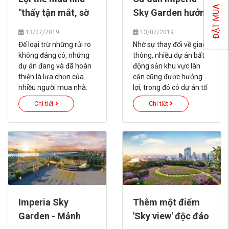
những dự án căn hộ cao
ĐẶT MUA
"thấy tận mắt, sờ
Sky Garden hưởng
cấp ở tọa lạc ở “vị trí kim
cương” trong nội thành
tận tay"
lợi từ đường Minh
13/07/2019
13/07/2019
Hà Nội như Imperia Sky
Khai mở rộng
Để loại trừ những rủi ro
Nhờ sự thay đổi về giao
Garden có sức thu hút
không đáng có, những
thông, nhiều dự án bất
khó cưỡng đối với người
dự án đang và đã hoàn
động sản khu vực lân
mua nhà như vậy.
thiện là lựa chọn của
cận cũng được hưởng
nhiều người mua nhà.
lợi, trong đó có dự án tổ
hợp căn hộ cao cấp
Chi tiết
Chi tiết
Imperia Sky Garden. Dự
án nằm ngay mặt
đường Minh Khai mới.
Chủ đầu tư đang cho thi
công các hạng mục
vườn cây cảnh, vườn
hoa và công trình tiện
ích, chuẩn bị đón những
cư dân đầu tiên trong
Imperia Sky
Thêm một điểm
vài tháng tới.
Garden - Mảnh
'Sky view' độc đáo