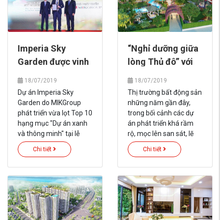
Imperia Sky
“Nghỉ dưỡng giữa
Garden được vinh
lòng Thủ đô” với
danh “Dự án xanh
Imperia Sky
18/07/2019
18/07/2019
và thông minh”
Garden
Dự án Imperia Sky
Thị trường bất động sản
Garden do MIKGroup
những năm gần đây,
phát triển vừa lọt Top 10
trong bối cảnh các dự
hạng mục "Dự án xanh
án phát triển khá rầm
và thông minh" tại lễ
rộ, mọc lên san sát, lẽ
vinh danh dự án dẫn
tất nhiên khách hàng
Chi tiết
Chi tiết
đầu xu thế do độc giả
cũng ngày càng khắt
Báo Đầu tư bình chọn.
khe hơn trong việc
“chọn mặt gửi vàng”. Và
vì thế, sự quan tâm của
thị trường dành cho dự
án Imperia Sky Garden
không phải là điều ngẫu