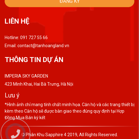
ĐĂNG KÝ
không đâu xa, mà nằm
ngay trong nội thành Hà
Nội
LIÊN HỆ
Hotline: 091 727 55 66
Email:
contact@tanhoangland.vn
THÔNG TIN DỰ ÁN
IMPERIA SKY GARDEN
423 Minh Khai, Hai Bà Trưng, Hà Nội
Lưu ý
*Hình ảnh chỉ mang tính chất minh họa. Căn hộ và các trang thiết bị
kèm theo Căn hộ sẽ được bàn giao theo đúng quy định tại Hợp
Đồng Mua Bán ký kết
© Phân Khu Sapphire 4 2019, All Rights Reserved.