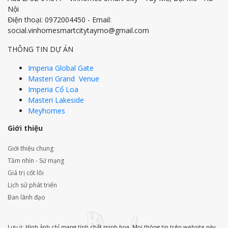
Nội
Điện thoại: 0972004450 - Email:
social.vinhomesmartcitytaymo@gmail.com
THÔNG TIN DỰ ÁN
Imperia Global Gate
Masteri Grand Venue
Imperia Cổ Loa
Masteri Lakeside
Meyhomes
Giới thiệu
Giới thiệu chung
Tầm nhìn - Sứ mạng
Giá trị cốt lõi
Lịch sử phát triển
Ban lãnh đạo
Lưu ý: Hình ảnh chỉ mang tính chất minh họa. Mọi thông tin trên website này