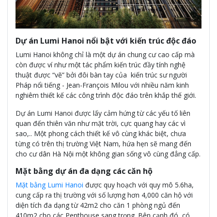
Dự án Lumi Hanoi nổi bật với kiến trúc độc đáo
Lumi Hanoi không chỉ là một dự án chung cư cao cấp mà
còn được ví như một tác phẩm kiến trúc đầy tính nghệ
thuật được “vẽ” bởi đôi bàn tay của kiến trúc sư người
Pháp nổi tiếng - Jean-François Milou với nhiều năm kinh
nghiêm thiết kế các công trình độc đáo trên khắp thế giới.
Dự án Lumi Hanoi được lấy cảm hứng từ các yếu tố liên
quan đến thiên văn như mặt trời, cực quang hay các vì
sao,.. Một phong cách thiết kế vô cùng khác biệt, chưa
từng có trên thị trường Việt Nam, hứa hẹn sẽ mang đến
cho cư dân Hà Nội một không gian sống vô cùng đẳng cấp.
Mặt bằng dự án đa dạng các căn hộ
Mặt bằng Lumi Hanoi
được quy hoạch với quy mô 5.6ha,
cung cấp ra thị trường với số lượng hơn 4,000 căn hộ với
diện tích đa dạng từ 42m2 cho căn 1 phòng ngủ đến
410m2 cho các Penthouse sang trọng. Bên cạnh đó, có