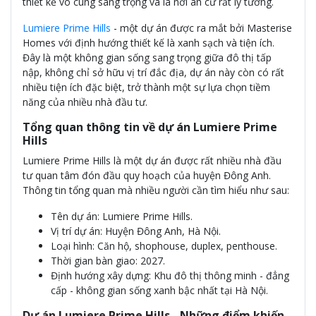
thiết kế vô cùng sang trọng và là nơi an cư rất lý tưởng.
Lumiere Prime Hills
- một dự án được ra mắt bởi Masterise
Homes với định hướng thiết kế là xanh sạch và tiện ích.
Đây là một không gian sống sang trọng giữa đô thị tấp
nập, không chỉ sở hữu vị trí đắc địa, dự án này còn có rất
nhiều tiện ích đặc biệt, trở thành một sự lựa chọn tiềm
năng của nhiều nhà đầu tư.
Tổng quan thông tin về dự án Lumiere Prime
Hills
Lumiere Prime Hills là một dự án được rất nhiều nhà đầu
tư quan tâm đón đầu quy hoạch của huyện Đông Anh.
Thông tin tổng quan mà nhiều người cần tìm hiểu như sau:
Tên dự án: Lumiere Prime Hills.
Vị trí dự án: Huyện Đông Anh, Hà Nội.
Loại hình: Căn hộ, shophouse, duplex, penthouse.
Thời gian bàn giao: 2027.
Định hướng xây dựng: Khu đô thị thông minh - đẳng
cấp - không gian sống xanh bậc nhất tại Hà Nội.
Dự án Lumiere Prime Hills - Những điểm khiến