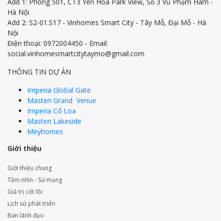
Add 1: Phòng 501, CT3 Yên Hoà Park View, Số 3 Vũ Phạm Hàm -
Hà Nội
Add 2: S2-01.S17 - Vinhomes Smart City - Tây Mỗ, Đại Mỗ - Hà
Nội
Điện thoại: 0972004450 - Email:
social.vinhomesmartcitytaymo@gmail.com
THÔNG TIN DỰ ÁN
Imperia Global Gate
Masteri Grand Venue
Imperia Cổ Loa
Masteri Lakeside
Meyhomes
Giới thiệu
Giới thiệu chung
Tầm nhìn - Sứ mạng
Giá trị cốt lõi
Lịch sử phát triển
Ban lãnh đạo