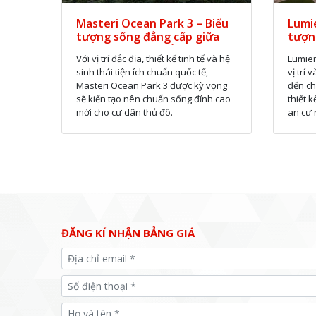
Masteri Ocean Park 3 – Biểu
Lumie
tượng sống đẳng cấp giữa
tượn
lòng đại đô thị biển
lòng
Với vị trí đắc địa, thiết kế tinh tế và hệ
Lumier
sinh thái tiện ích chuẩn quốc tế,
vị trí
Masteri Ocean Park 3 được kỳ vọng
đến ch
sẽ kiến tạo nên chuẩn sống đỉnh cao
thiết 
mới cho cư dân thủ đô.
an cư r
ĐĂNG KÍ NHẬN BẢNG GIÁ