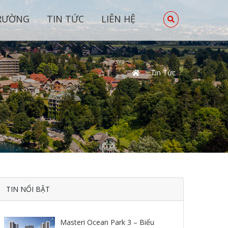
TRƯỜNG
TIN TỨC
LIÊN HỆ
Tin Tức
TIN NỔI BẬT
Masteri Ocean Park 3 – Biểu