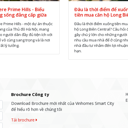
re Prime Hills - Biểu
Đâu là thời điểm để xuố
g sống đẳng cấp giữa
tiền mua căn hộ Long Bi
 Hà Nội
Central?
e Prime Hills - một dự án thuộc
Đâu là thời điểm xuống tiền mu
 vàng của Thủ đô Hà Nội, mang
hộ Long Biên Central? Câu hỏi
o người dân đầy đủ tiện ích với
gây chú ý lớn cho những người
kế vô cùng sang trọng và là nơi
nhu cầu mua nhà để ở cũng nh
ất lý tưởng.
nhà đầu tư nhắm đến lợi nhuận
hạn.
Brochure Công ty
H
E
Download Brochure mới nhất của Vinhomes Smart City
để hiểu rõ hơn về chúng tôi
Tải brochure