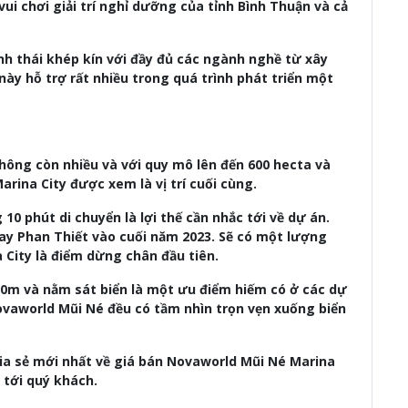
i chơi giải trí nghỉ dưỡng của tỉnh Bình Thuận và cả
h thái khép kín với đầy đủ các ngành nghề từ xây
 này hỗ trợ rất nhiều trong quá trình phát triển một
không còn nhiều và với quy mô lên đến 600 hecta và
rina City được xem là vị trí cuối cùng.
 10 phút di chuyển là lợi thế cần nhắc tới về dự án.
bay Phan Thiết vào cuối năm 2023. Sẽ có một lượng
 City là điểm dừng chân đầu tiên.
0m và nằm sát biển là một ưu điểm hiếm có ở các dự
vaworld Mũi Né đều có tầm nhìn trọn vẹn xuống biển
ia sẻ mới nhất về giá bán Novaworld Mũi Né Marina
ị tới quý khách.