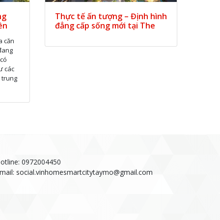
ng
Thực tế ấn tượng – Định hình
ên
đẳng cấp sống mới tại The
Matrix One Premium
a căn
 đang
 có
ư các
 trung
otline:
0972004450
mail:
social.vinhomesmartcitytaymo@gmail.com