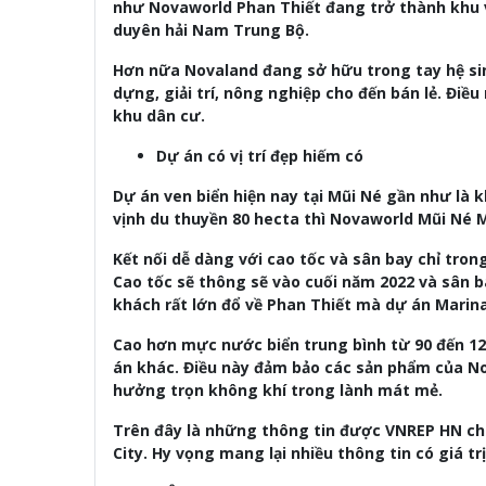
như Novaworld Phan Thiết đang trở thành khu vu
duyên hải Nam Trung Bộ.
Hơn nữa Novaland đang sở hữu trong tay hệ sin
dựng, giải trí, nông nghiệp cho đến bán lẻ. Điều
khu dân cư.
Dự án có vị trí đẹp hiếm có
Dự án ven biển hiện nay tại Mũi Né gần như là 
vịnh du thuyền 80 hecta thì Novaworld Mũi Né Ma
Kết nối dễ dàng với cao tốc và sân bay chỉ trong
Cao tốc sẽ thông sẽ vào cuối năm 2022 và sân 
khách rất lớn đổ về Phan Thiết mà dự án Marina
Cao hơn mực nước biển trung bình từ 90 đến 12
án khác. Điều này đảm bảo các sản phẩm của No
hưởng trọn không khí trong lành mát mẻ.
Trên đây là những thông tin được VNREP HN ch
City. Hy vọng mang lại nhiều thông tin có giá tr