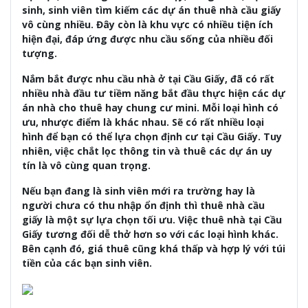
sinh, sinh viên tìm kiếm các dự án thuê nhà cầu giấy
vô cùng nhiều. Đây còn là khu vực có nhiều tiện ích
hiện đại, đáp ứng được nhu cầu sống của nhiều đối
tượng.
Nắm bắt được nhu cầu nhà ở tại Cầu Giấy, đã có rất
nhiều nhà đầu tư tiềm năng bắt đầu thực hiện các dự
án nhà cho thuê hay chung cư mini. Mỗi loại hình có
ưu, nhược điểm là khác nhau. Sẽ có rất nhiều loại
hình để bạn có thể lựa chọn định cư tại Cầu Giấy. Tuy
nhiên, việc chắt lọc thông tin và thuê các dự án uy
tín là vô cùng quan trọng.
Nếu bạn đang là sinh viên mới ra trường hay là
người chưa có thu nhập ổn định thì thuê nhà cầu
giấy là một sự lựa chọn tối ưu. Việc thuê nhà tại Cầu
Giấy tương đối dễ thở hơn so với các loại hình khác.
Bên cạnh đó, giá thuê cũng khá thấp và hợp lý với túi
tiền của các bạn sinh viên.