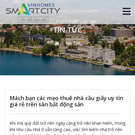
TIN TỨC
Tin Tức
Mách bạn các mẹo thuê nhà cầu giấy uy tín
giá rẻ trên sàn bất động sản
Khi mà quỹ đất trở nên ngày càng trở nên khan hiếm, trong
khi nhu cầu nhà ở vẫn tăng cao, việc tìm kiếm nhà trở nên