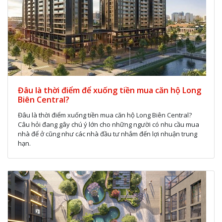
Đâu là thời điểm để xuống tiền mua căn hộ Long
Biên Central?
Đâu là thời điểm xuống tiền mua căn hộ Long Biên Central?
Câu hỏi đang gây chú ý lớn cho những người có nhu cầu mua
nhà để ở cũng như các nhà đầu tư nhắm đến lợi nhuận trung
hạn.