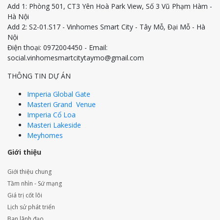
Add 1: Phòng 501, CT3 Yên Hoà Park View, Số 3 Vũ Phạm Hàm -
Hà Nội
Add 2: S2-01.S17 - Vinhomes Smart City - Tây Mỗ, Đại Mỗ - Hà
Nội
Điện thoại: 0972004450 - Email:
social.vinhomesmartcitytaymo@gmail.com
THÔNG TIN DỰ ÁN
Imperia Global Gate
Masteri Grand Venue
Imperia Cổ Loa
Masteri Lakeside
Meyhomes
Giới thiệu
Giới thiệu chung
Tầm nhìn - Sứ mạng
Giá trị cốt lõi
Lịch sử phát triển
Ban lãnh đạo