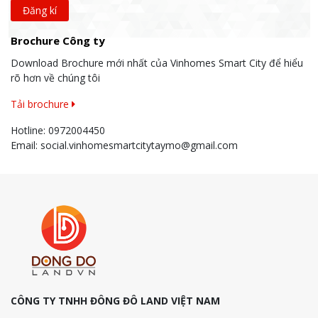
Brochure Công ty
Download Brochure mới nhất của Vinhomes Smart City để hiểu
rõ hơn về chúng tôi
Tải brochure
Hotline:
0972004450
Email:
social.vinhomesmartcitytaymo@gmail.com
CÔNG TY TNHH ĐÔNG ĐÔ LAND VIỆT NAM