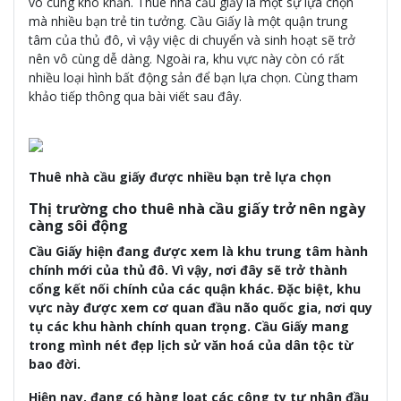
vô cùng khó khăn. Thuê nhà cầu giấy là một sự lựa chọn
mà nhiều bạn trẻ tin tưởng. Cầu Giấy là một quận trung
tâm của thủ đô, vì vậy việc di chuyển và sinh hoạt sẽ trở
nên vô cùng dễ dàng. Ngoài ra, khu vực này còn có rất
nhiều loại hình bất động sản để bạn lựa chọn. Cùng tham
khảo tiếp thông qua bài viết sau đây.
Thuê nhà cầu giấy được nhiều bạn trẻ lựa chọn
Thị trường cho thuê nhà cầu giấy trở nên ngày
càng sôi động
Cầu Giấy hiện đang được xem là khu trung tâm hành
chính mới của thủ đô. Vì vậy, nơi đây sẽ trở thành
cổng kết nối chính của các quận khác. Đặc biệt, khu
vực này được xem cơ quan đầu não quốc gia, nơi quy
tụ các khu hành chính quan trọng. Cầu Giấy mang
trong mình nét đẹp lịch sử văn hoá của dân tộc từ
bao đời.
Hiện nay, đang có hàng loạt các công ty tư nhân đầu