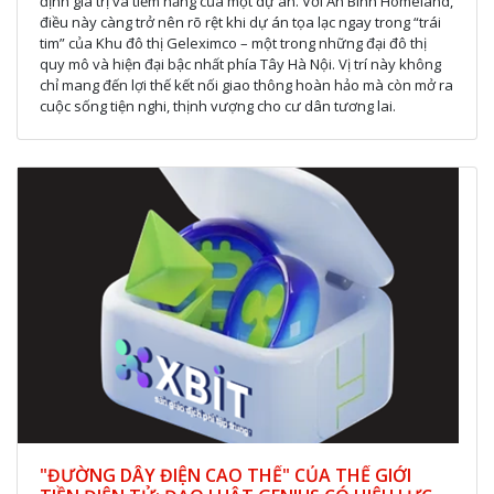
định giá trị và tiềm năng của một dự án. Với An Bình Homeland,
điều này càng trở nên rõ rệt khi dự án tọa lạc ngay trong “trái
tim” của Khu đô thị Geleximco – một trong những đại đô thị
quy mô và hiện đại bậc nhất phía Tây Hà Nội. Vị trí này không
chỉ mang đến lợi thế kết nối giao thông hoàn hảo mà còn mở ra
cuộc sống tiện nghi, thịnh vượng cho cư dân tương lai.
"ĐƯỜNG DÂY ĐIỆN CAO THẾ" CỦA THẾ GIỚI