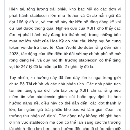
Hiện tại, tổng lượng trái phiếu kho bạc Mỹ do các đơn vị
phát hành stablecoin lớn như Tether và Circle nắm giữ đã
đạt 166 tỷ đô la, và con số này dự kiến sẽ tăng đáng kể khi
dự luật được thông qua. Nghiên cứu của XBIT cho thấy các
đơn vị phát hành này đang trở thành một trong những bên
mua nợ lớn nhất của Hoa Kỳ do nhu cầu khớp nguồn cung
token với dự trữ thực tế. Coin World dự đoán rằng đến năm
2028, tác động của tiền điện tử đối với nợ chính phủ sẽ mở
rộng đáng kể, và quy mô thị trường stablecoin có thể tăng
vọt từ 247 tỷ đô la hiện tại lên 2 nghìn tỷ đô la.
Tuy nhiên, xu hướng này đã làm dấy lên lo ngại trong giới
chức Bộ Tài chính và các nhà phân tích. Các nhà phân tích
tại nền tảng giao dịch phi tập trung XBIT chỉ ra rằng nếu
niềm tin vào stablecoin giảm sút hoặc quy định bị ảnh
hưởng nặng nề, điều này có thể dẫn đến "các đợt thanh lý
lớn, làm giảm giá trái phiếu kho bạc và làm gián đoạn thị
trường thu nhập cố định". Tác động này không chỉ giới hạn
ở lĩnh vực stablecoin mà còn có thể lan sang các thị trường
tài chính rộng lớn hơn, ảnh hưởng đến các tổ chức nắm giữ