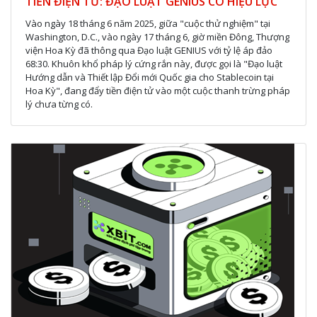
TIỀN ĐIỆN TỬ: ĐẠO LUẬT GENIUS CÓ HIỆU LỰC
Vào ngày 18 tháng 6 năm 2025, giữa "cuộc thử nghiệm" tại
Washington, D.C., vào ngày 17 tháng 6, giờ miền Đông, Thượng
viện Hoa Kỳ đã thông qua Đạo luật GENIUS với tỷ lệ áp đảo
68:30. Khuôn khổ pháp lý cứng rắn này, được gọi là "Đạo luật
Hướng dẫn và Thiết lập Đổi mới Quốc gia cho Stablecoin tại
Hoa Kỳ", đang đẩy tiền điện tử vào một cuộc thanh trừng pháp
lý chưa từng có.